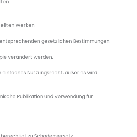
ten.
tellten Werken.
en entsprechenden gesetzlichen Bestimmungen.
opie verändert werden.
n einfaches Nutzungsrecht, außer es wird
onische Publikation und Verwendung für
 berechtigt zu Schadensersatz.