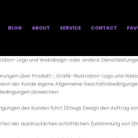
BLOG
ABOUT
SERVICE
CONTACT
FAV
stration-Logo und Webdesign-oder andere Dienstleistung
barungen über Produkt-, Grafik-Illustration-Logo und We
 wenn der Kunde eigene Allgemeine Geschäftsbedingunge
n Bedingungen abweichen.
gungen des Kunden führt 12mugs Design den Auftrag vor
fen der ausdrücklichen schriftlichen Zustimmung von 12