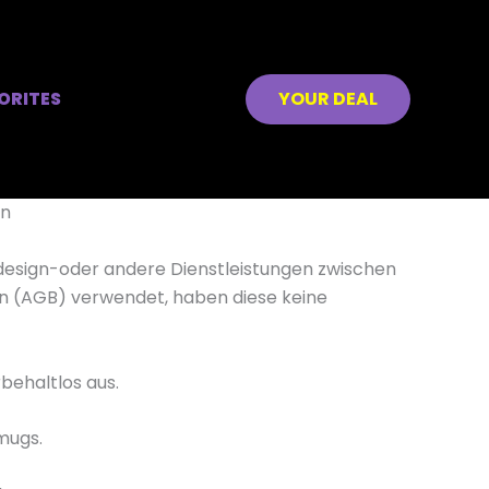
ORITES
YOUR DEAL
en
bdesign-oder andere Dienstleistungen zwischen
n (AGB) verwendet, haben diese keine
behaltlos aus.
mugs.