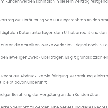
m Kunden werden schriftlich in diesem Vertrag festgehal
kvertrag zur Einräumung von Nutzungsrechten an den ers
und digitalen Daten unterliegen dem Urheberrecht und d
ürfen die erstellten Werke weder im Original noch in K
en jeweiligen Zweck übertragen. Es gilt grundsätzlich ei
Recht auf Abdruck, Vervielfältigung, Verbreitung, elektr
 bleibt davon unberührt.
ändiger Bezahlung der Vergütung an den Kunden über.
Werken genannt zu werden. Eine Verletzung dieses Rechts